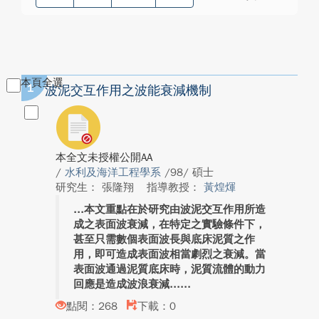
本頁全選
1
波泥交互作用之波能衰減機制
本全文未授權公開AA
/
水利及海洋工程學系
/98/ 碩士
研究生： 張隆翔
指導教授：
黃煌煇
本文重點在於研究由波泥交互作用所造
成之表面波衰減，在特定之實驗條件下，
甚至只需數個表面波長與底床泥質之作
用，即可造成表面波相當劇烈之衰減。當
表面波通過泥質底床時，泥質流體的動力
回應是造成波浪衰減...
點閱：268
下載：0