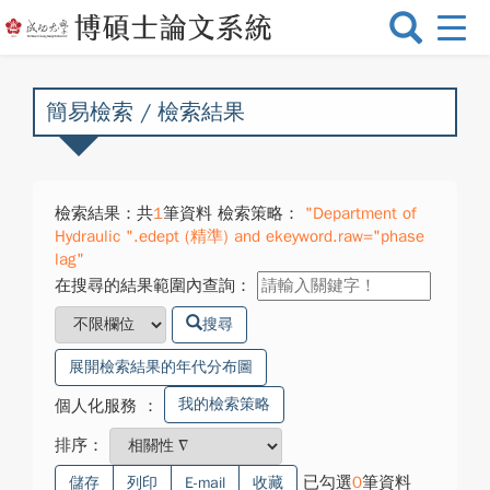
選
單
切
換
簡易檢索 / 檢索結果
檢索結果：共
1
筆資料 檢索策略：
"Department of
Hydraulic ".edept (精準) and ekeyword.raw="phase
lag"
在搜尋的結果範圍內查詢：
搜尋
展開檢索結果的年代分布圖
我的檢索策略
個人化服務
：
排序：
已勾選
0
筆資料
儲存
列印
E-mail
收藏