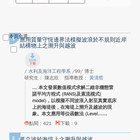
本頁全選
1
應用質量守恆邊界法模擬波浪於不規則近岸
結構物上之溯升與越波
/
水利及海洋工程學系
/99/ 博士
研究生： 陳志欣
指導教授：
黃清哲
本文發展數值模式求解二維非穩態雷
諾平均方程式 (RANS)及紊流模式(
model)，以模擬不同波浪入射至真實底床
上的海堤後，在海堤上溯升及越波的現
象。本文應用等位函數法 (Level...
點閱：421
下載：9
2
孤立波於海堤上之溯升與越波