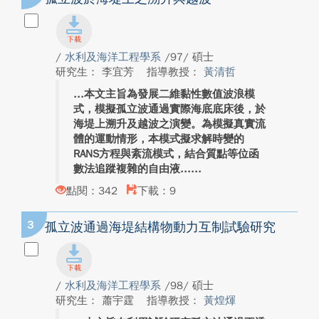
/
水利及海洋工程學系
/97/ 碩士
研究生： 李宜芳
指導教授：
黃清哲
本文主旨為發展二維黏性數值波浪模
式，模擬孤立波通過實際海底底床後，於
海堤上溯升及越波之演變。為模擬真實流
體的運動情形，本模式擬求解時變的
RANS方程與紊流模式，結合質點等位函
數法追蹤複雜的自由液...
點閱：342
下載：9
3
孤立波通過海堤結構物動力互制試驗研究
/
水利及海洋工程學系
/98/ 碩士
研究生： 蕭宇霆
指導教授：
黃煌煇