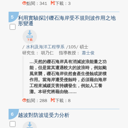
點閱：341
下載：3
5
利用實驗探討礫石海岸受不規則波作用之地
形變遷
/
水利及海洋工程學系
/105/ 碩士
研究生： 胡乃仁
指導教授：
蕭士俊
天然的礫石海岸具有消減波浪能量之功
能，但是當其遭遇較大的波浪時，例如颱
風來襲，礫石海岸依然會產生侵蝕或淤積
作用。當海岸遭受侵蝕時，必須藉由海岸
工程來減緩災害持續發生，例如人工養
灘。本研究將藉由物...
點閱：288
下載：8
6
越波對防波堤受力分析