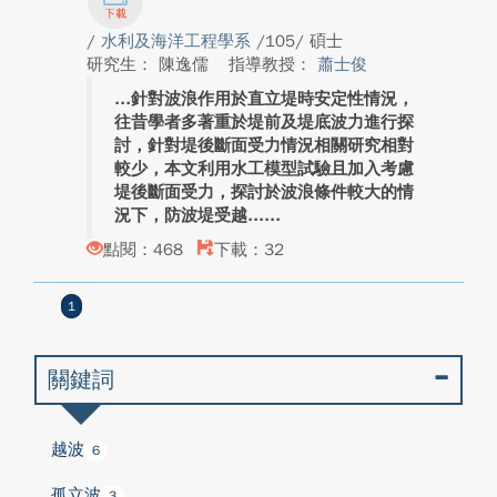
/
水利及海洋工程學系
/105/ 碩士
研究生： 陳逸儒
指導教授：
蕭士俊
針對波浪作用於直立堤時安定性情況，
往昔學者多著重於堤前及堤底波力進行探
討，針對堤後斷面受力情況相關研究相對
較少，本文利用水工模型試驗且加入考慮
堤後斷面受力，探討於波浪條件較大的情
況下，防波堤受越...
點閱：468
下載：32
1
關鍵詞
越波
6
孤立波
3