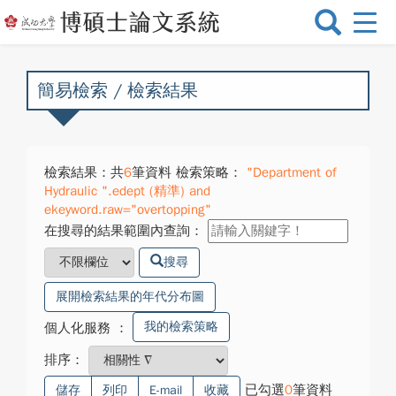
選
單
切
換
簡易檢索 / 檢索結果
檢索結果：共
6
筆資料 檢索策略：
"Department of
Hydraulic ".edept (精準) and
ekeyword.raw="overtopping"
在搜尋的結果範圍內查詢：
搜尋
展開檢索結果的年代分布圖
我的檢索策略
個人化服務
：
排序：
已勾選
0
筆資料
儲存
列印
E-mail
收藏