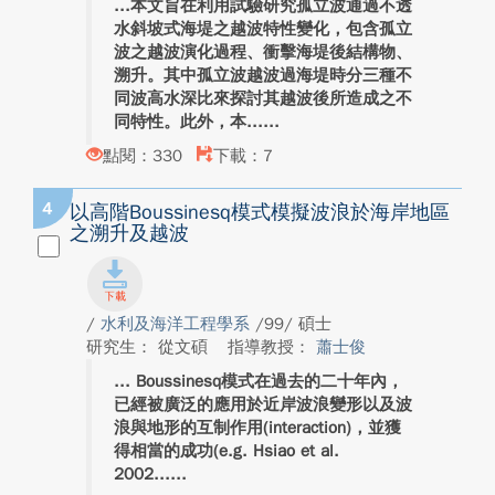
本文旨在利用試驗研究孤立波通過不透
水斜坡式海堤之越波特性變化，包含孤立
波之越波演化過程、衝擊海堤後結構物、
溯升。其中孤立波越波過海堤時分三種不
同波高水深比來探討其越波後所造成之不
同特性。此外，本...
點閱：330
下載：7
4
以高階Boussinesq模式模擬波浪於海岸地區
之溯升及越波
/
水利及海洋工程學系
/99/ 碩士
研究生： 從文碩
指導教授：
蕭士俊
Boussinesq模式在過去的二十年內，
已經被廣泛的應用於近岸波浪變形以及波
浪與地形的互制作用(interaction)，並獲
得相當的成功(e.g. Hsiao et al.
2002...