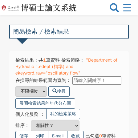
選
單
切
換
簡易檢索 / 檢索結果
檢索結果：共
1
筆資料 檢索策略：
"Department of
Hydraulic ".edept (精準) and
ekeyword.raw="oscillatory flow"
在搜尋的結果範圍內查詢：
搜尋
展開檢索結果的年代分布圖
我的檢索策略
個人化服務
：
排序：
已勾選
0
筆資料
儲存
列印
E-mail
收藏