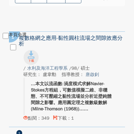
本頁全選
1
複數格網之應用-黏性圓柱流場之間隙效應分
析
/
水利及海洋工程學系
/98/ 碩士
研究生： 盧韋勳
指導教授：
唐啟釗
本文以流函數-渦度模式求解Navier-
Stokes方程組，可數值模擬二維、非穩
態、不可壓縮之黏性流場並分析近壁鈍體
間隙之影響。應用圓定理之複數級數解
(Milne-Thomson (1968))...
點閱：349
下載：1
1