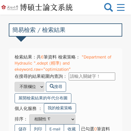
選
單
切
換
簡易檢索 / 檢索結果
檢索結果：共
6
筆資料 檢索策略：
"Department of
Hydraulic ".edept (精準) and
ekeyword.raw="optimization"
在搜尋的結果範圍內查詢：
搜尋
展開檢索結果的年代分布圖
我的檢索策略
個人化服務
：
排序：
已勾選
0
筆資料
儲存
列印
E-mail
收藏