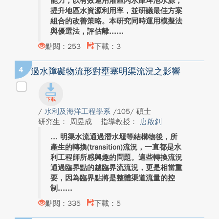
能力，以有效運用灌區內水庫埤池水源，
提升地區水資源利用率，並研議最佳方案
組合的改善策略。本研究同時運用模擬法
與優選法，評估離...
點閱：253
下載：3
4
過水障礙物流形對壅塞明渠流況之影響
/
水利及海洋工程學系
/105/ 碩士
研究生： 周昱成
指導教授：
唐啟釗
明渠水流通過潛水堰等結構物後，所
產生的轉換(transition)流況，一直都是水
利工程師所感興趣的問題。這些轉換流況
通過臨界點的越臨界流流況，更是相當重
要，因為臨界點將是整體渠道流量的控
制...
點閱：335
下載：5