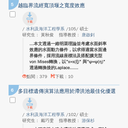
5
越臨界流經寬頂堰之寬度效應
/
水利及海洋工程學系
/105/ 碩士
研究生： 黃秋俊
指導教授：
唐啟釗
本文透過一維明渠理論並考慮水面斜率
效應的水面動力條件，以求得適當水面邊
界條件，採用流線座標法及搭配擴充型
von Mises轉換，以"x=x(ξ)" 與"ψ=ψ(η)"
透過轉換後的Laplace...
點閱：379
下載：10
6
多目標遺傳演算法應用於滯洪池最佳化優選
/
水利及海洋工程學系
/102/ 碩士
研究生： 戴巧雯
指導教授：
游保杉