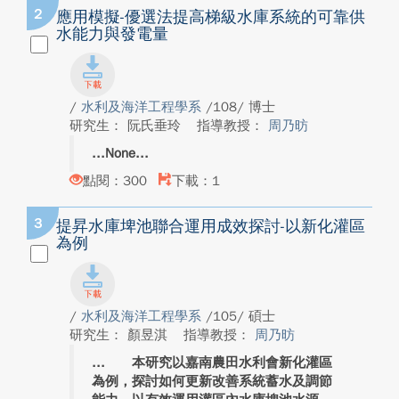
2
應用模擬-優選法提高梯級水庫系統的可靠供
水能力與發電量
/
水利及海洋工程學系
/108/ 博士
研究生： 阮氏垂玲
指導教授：
周乃昉
None
點閱：300
下載：1
3
提昇水庫埤池聯合運用成效探討-以新化灌區
為例
/
水利及海洋工程學系
/105/ 碩士
研究生： 顏昱淇
指導教授：
周乃昉
本研究以嘉南農田水利會新化灌區
為例，探討如何更新改善系統蓄水及調節