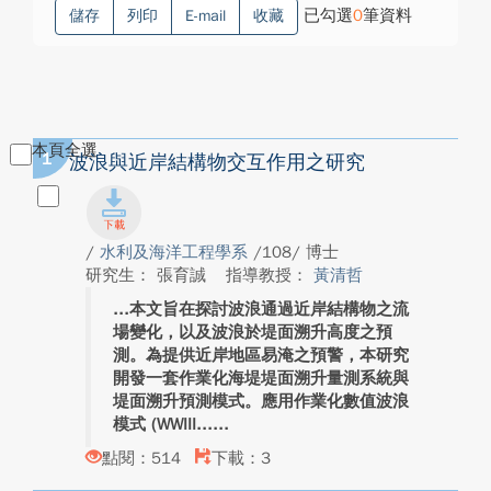
已勾選
0
筆資料
儲存
列印
E-mail
收藏
本頁全選
1
波浪與近岸結構物交互作用之研究
/
水利及海洋工程學系
/108/ 博士
研究生： 張育誠
指導教授：
黃清哲
本文旨在探討波浪通過近岸結構物之流
場變化，以及波浪於堤面溯升高度之預
測。為提供近岸地區易淹之預警，本研究
開發一套作業化海堤堤面溯升量測系統與
堤面溯升預測模式。應用作業化數值波浪
模式 (WWIII...
點閱：514
下載：3