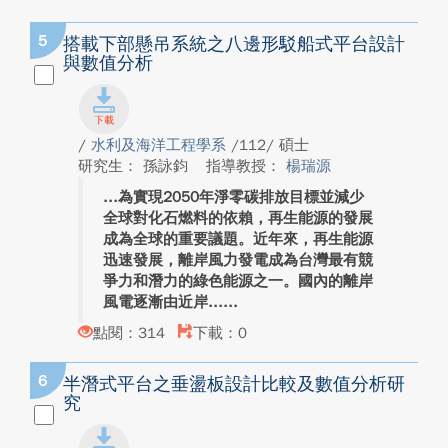
5
搭載下部懸吊系統之八邊形駁船式平台設計
與數值分析
/
水利及海洋工程學系
/112/ 碩士
研究生： 孫詠鈞
指導教授：
楊瑞源
為實現2050年淨零碳排放目標並減少
全球對化石燃料的依賴，再生能源的發展
成為全球的重要議題。近年來，再生能源
迅速發展，離岸風力發電成為台灣最有競
爭力和潛力的綠色能源之一。國內的離岸
風電逐漸由近岸...
點閱：314
下載：0
6
半潛式平台之垂盪板設計比較及數值分析研
究