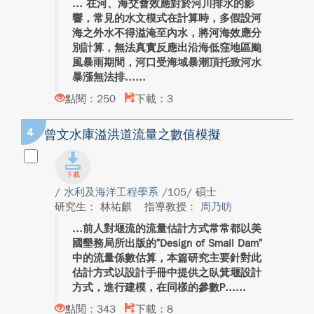
在河、海交會效應對於河川排水的影
響，常見的水文模式在計算時，多假設河
海之外水不得溢淹至內水，將河海效應分
別計算，無法真實反應出沿海低窪地區颱
風暴雨期間，河口受海域暴潮頂托致河水
暴漲無法排...
點閱：250
下載：3
4
曾文水庫溢洪道流量之數值模擬
/
水利及海洋工程學系
/105/ 碩士
研究生： 林祐麒
指導教授：
周乃昉
前人對堰流的流量估計方式常常都以美
國墾務局所出版的”Design of Small Dam”
中的流量係數估算，本篇研究主要針對此
估計方式以設計手冊中提供之臥箕堰設計
方式，進行建模，在同樣的參數P...
點閱：343
下載：8