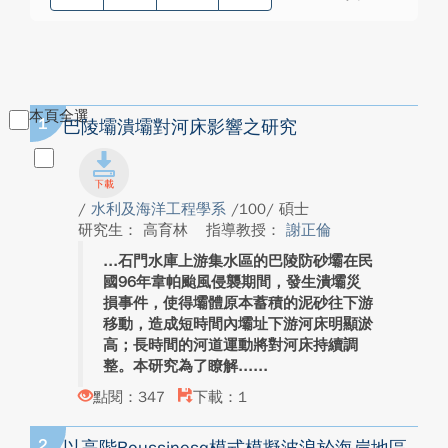
本頁全選
1
巴陵壩潰壩對河床影響之研究
/
水利及海洋工程學系
/100/ 碩士
研究生： 高育林
指導教授：
謝正倫
石門水庫上游集水區的巴陵防砂壩在民
國96年韋帕颱風侵襲期間，發生潰壩災
損事件，使得壩體原本蓄積的泥砂往下游
移動，造成短時間內壩址下游河床明顯淤
高；長時間的河道運動將對河床持續調
整。本研究為了瞭解...
點閱：347
下載：1
2