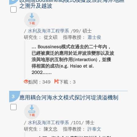
以高階Boussinesq模式模擬波浪於海岸地區
之溯升及越波
/
水利及海洋工程學系
/99/ 碩士
研究生： 從文碩
指導教授：
蕭士俊
Boussinesq模式在過去的二十年內，
已經被廣泛的應用於近岸波浪變形以及波
浪與地形的互制作用(interaction)，並獲
得相當的成功(e.g. Hsiao et al.
2002...
點閱：349
下載：3
3
應用耦合河海水文模式探討河堤潰溢機制
/
水利及海洋工程學系
/101/ 博士
研究生： 陳文忠
指導教授：
許泰文