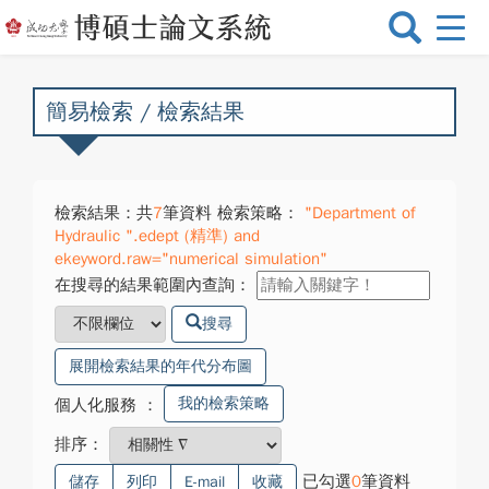
選
單
切
換
簡易檢索 / 檢索結果
檢索結果：共
7
筆資料 檢索策略：
"Department of
Hydraulic ".edept (精準) and
ekeyword.raw="numerical simulation"
在搜尋的結果範圍內查詢：
搜尋
展開檢索結果的年代分布圖
我的檢索策略
個人化服務
：
排序：
已勾選
0
筆資料
儲存
列印
E-mail
收藏