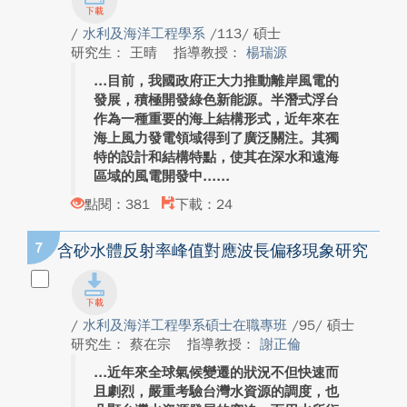
/
水利及海洋工程學系
/113/ 碩士
研究生： 王晴
指導教授：
楊瑞源
目前，我國政府正大力推動離岸風電的
發展，積極開發綠色新能源。半潛式浮台
作為一種重要的海上結構形式，近年來在
海上風力發電領域得到了廣泛關注。其獨
特的設計和結構特點，使其在深水和遠海
區域的風電開發中...
點閱：381
下載：24
7
含砂水體反射率峰值對應波長偏移現象研究
/
水利及海洋工程學系碩士在職專班
/95/ 碩士
研究生： 蔡在宗
指導教授：
謝正倫
近年來全球氣候變遷的狀況不但快速而
且劇烈，嚴重考驗台灣水資源的調度，也