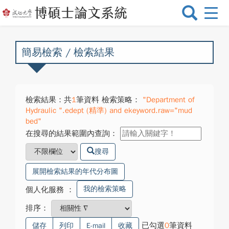
選
單
切
換
簡易檢索 / 檢索結果
檢索結果：共
1
筆資料 檢索策略：
"Department of
Hydraulic ".edept (精準) and ekeyword.raw="mud
bed"
在搜尋的結果範圍內查詢：
搜尋
展開檢索結果的年代分布圖
我的檢索策略
個人化服務
：
排序：
已勾選
0
筆資料
儲存
列印
E-mail
收藏