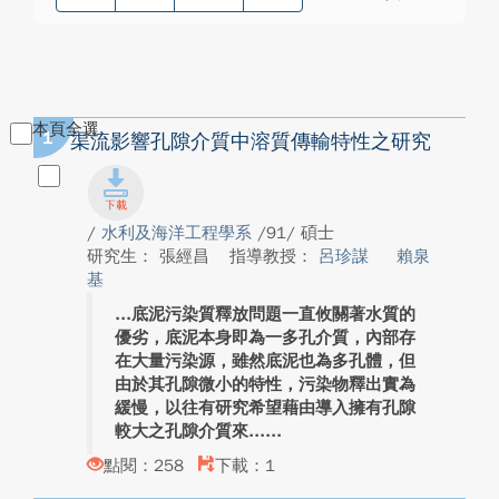
本頁全選
1
渠流影響孔隙介質中溶質傳輸特性之研究
/
水利及海洋工程學系
/91/ 碩士
研究生： 張經昌
指導教授：
呂珍謀
賴泉
基
底泥污染質釋放問題一直攸關著水質的
優劣，底泥本身即為一多孔介質，內部存
在大量污染源，雖然底泥也為多孔體，但
由於其孔隙微小的特性，污染物釋出實為
緩慢，以往有研究希望藉由導入擁有孔隙
較大之孔隙介質來...
點閱：258
下載：1