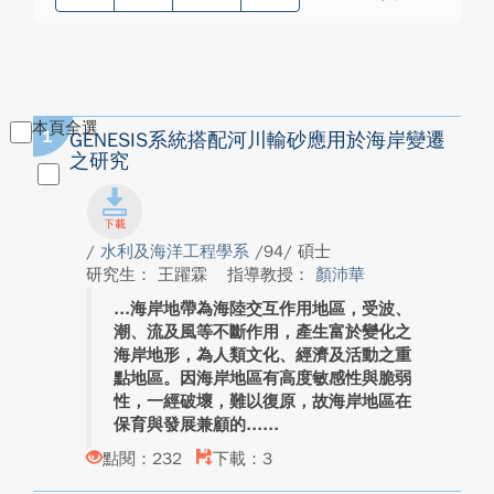
本頁全選
1
GENESIS系統搭配河川輸砂應用於海岸變遷
之研究
/
水利及海洋工程學系
/94/ 碩士
研究生： 王躍霖
指導教授：
顏沛華
海岸地帶為海陸交互作用地區，受波、
潮、流及風等不斷作用，產生富於變化之
海岸地形，為人類文化、經濟及活動之重
點地區。因海岸地區有高度敏感性與脆弱
性，一經破壞，難以復原，故海岸地區在
保育與發展兼顧的...
點閱：232
下載：3