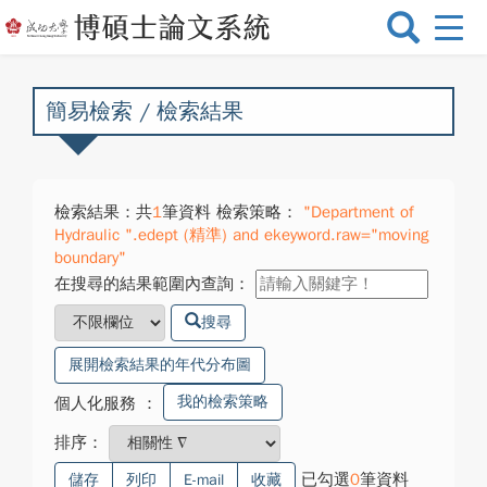
選
單
切
換
簡易檢索 / 檢索結果
檢索結果：共
1
筆資料 檢索策略：
"Department of
Hydraulic ".edept (精準) and ekeyword.raw="moving
boundary"
在搜尋的結果範圍內查詢：
搜尋
展開檢索結果的年代分布圖
我的檢索策略
個人化服務
：
排序：
已勾選
0
筆資料
儲存
列印
E-mail
收藏