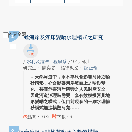
本頁全選
1
一維河岸及河床變動水理模式之研究
/
水利及海洋工程學系
/101/ 碩士
研究生： 陳奕旻
指導教授：
謝正倫
天然河道中，水不單只會影響河床之輸
砂情形，亦會影響河岸坡面上之輸砂變
化，甚而危害河岸兩旁之人民財產安全。
因此河道治理時需要一套有效模擬河川地
形變動之模式，但目前現有的一維水理輸
砂模式無法模擬河寬...
點閱：319
下載：1
2