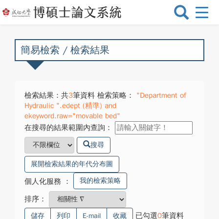
選
單
切
換
簡易檢索 / 檢索結果
檢索結果：共
3
筆資料 檢索策略：
"Department of
Hydraulic ".edept (精準) and
ekeyword.raw="movable bed"
在搜尋的結果範圍內查詢：
搜尋
展開檢索結果的年代分布圖
我的檢索策略
個人化服務
：
排序：
已勾選
0
筆資料
儲存
列印
E-mail
收藏