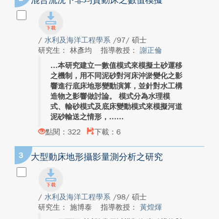
混合流況下非均質動床之數值模擬
/
水利及海洋工程學系
/97/ 碩士
研究生： 林彥均
指導教授：
謝正倫
本研究建立一數值模式來模擬土砂運移
之機制，用不同泥砂對河床沖淤變化之影
響進行底床地形變動演算，並針對水工構
造物之影響做討論。 模式分為水理模
式、輸砂模式及底床變動模式來模擬河道
泥砂輸送之情形，...
點閱：322
下載：6
3
大型動床地形攝影量測分析之研究
/
水利及海洋工程學系
/98/ 碩士
研究生： 施博泰
指導教授：
黃煌煇