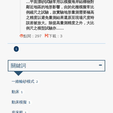
平面漂砂試驗常用以模擬海岸結構物對
鄰近地區的地形影響，由於此種模擬常比
例縮尺之試驗，故實驗地形量測需要極高
之精度以避免量測結果還原至現場尺度時
誤差被放大。除提高量測精度之外，大比
例尺之模型試驗亦...
點閱：297
下載：3
1
關鍵詞
一維輸砂模式
2
動床
1
動床模擬
1
底床載
1