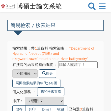
選
單
切
換
簡易檢索 / 檢索結果
檢索結果：共
1
筆資料 檢索策略：
"Department of
Hydraulic ".edept (精準) and
ekeyword.raw="mountainous river bathymetry"
在搜尋的結果範圍內查詢：
搜尋
展開檢索結果的年代分布圖
我的檢索策略
個人化服務
：
排序：
已勾選
0
筆資料
儲存
列印
E-mail
收藏