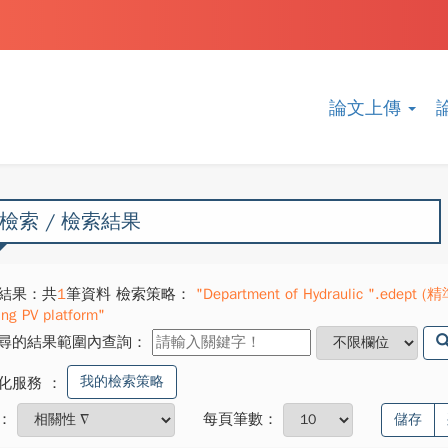
論文上傳
檢索 / 檢索結果
結果：共
1
筆資料 檢索策略：
"Department of Hydraulic ".edept (精準
ing PV platform"
尋的結果範圍內查詢：
我的檢索策略
化服務
：
：
每頁筆數：
儲存