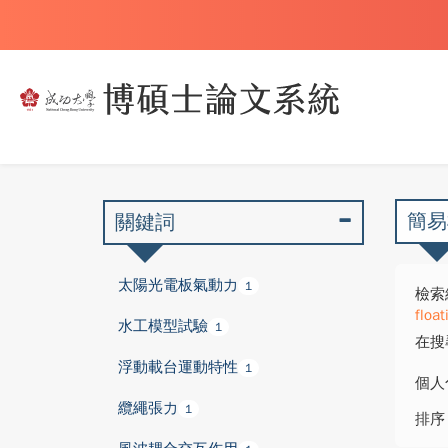
簡易
關鍵詞
太陽光電板氣動力
1
檢索
float
水工模型試驗
1
在搜
浮動載台運動特性
1
個人
纜繩張力
1
排序