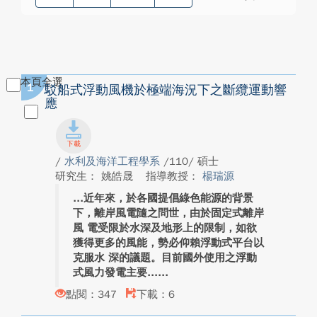
本頁全選
1
駁船式浮動風機於極端海況下之斷纜運動響
應
/
水利及海洋工程學系
/110/ 碩士
研究生： 姚皓晟
指導教授：
楊瑞源
近年來，於各國提倡綠色能源的背景
下，離岸風電隨之問世，由於固定式離岸
風 電受限於水深及地形上的限制，如欲
獲得更多的風能，勢必仰賴浮動式平台以
克服水 深的議題。目前國外使用之浮動
式風力發電主要...
點閱：347
下載：6