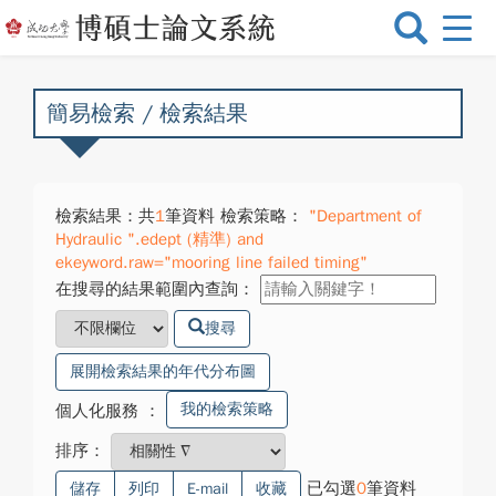
選
單
切
換
簡易檢索 / 檢索結果
檢索結果：共
1
筆資料 檢索策略：
"Department of
Hydraulic ".edept (精準) and
ekeyword.raw="mooring line failed timing"
在搜尋的結果範圍內查詢：
搜尋
展開檢索結果的年代分布圖
我的檢索策略
個人化服務
：
排序：
已勾選
0
筆資料
儲存
列印
E-mail
收藏