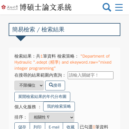
選
單
切
換
簡易檢索 / 檢索結果
檢索結果：共
1
筆資料 檢索策略：
"Department of
Hydraulic ".edept (精準) and ekeyword.raw="mixed
integer programming"
在搜尋的結果範圍內查詢：
搜尋
展開檢索結果的年代分布圖
我的檢索策略
個人化服務
：
排序：
已勾選
0
筆資料
儲存
列印
E-mail
收藏