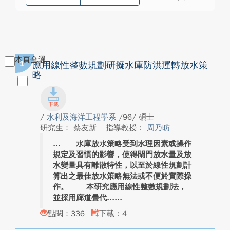
本頁全選
1
應用線性整數規劃研擬水庫防洪運轉放水策
略
/
水利及海洋工程學系
/96/ 碩士
研究生： 蔡友新
指導教授：
周乃昉
水庫放水策略受到水理因素或操作
規定及習慣的影響，使得閘門放水量及放
水變量具有離散特性，以至於線性規劃計
算出之最佳放水策略無法或不便於實際操
作。 本研究應用線性整數規劃法，
並採用廊道疊代...
點閱：336
下載：4