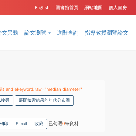
English
圖書館首頁
網站地圖
個人書房
論文異動
論文瀏覽
進階查詢
指導教授瀏覽論文
準) and ekeyword.raw="median diameter"
搜尋
展開檢索結果的年代分布圖
已勾選
0
筆資料
列印
E-mail
收藏