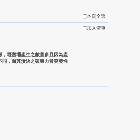
本頁全選
加入清單
係，堰塞壩產生之數量多且因為產
不同，而其潰決之破壞力皆突發性