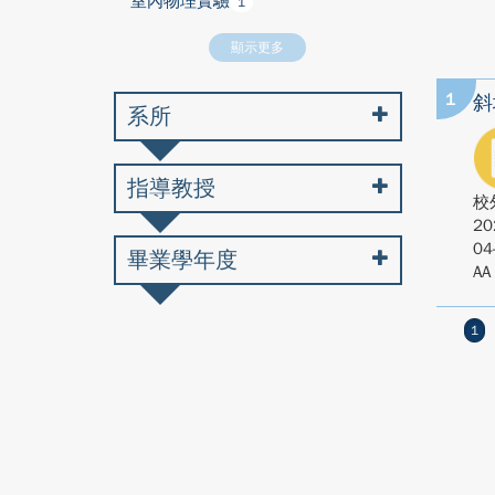
室內物理實驗
1
顯示更多
1
斜
系所
指導教授
校
20
04
畢業學年度
AA
1