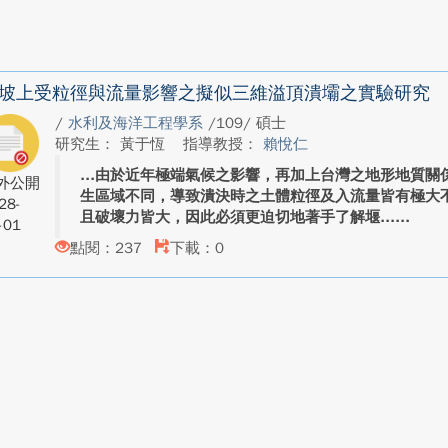
坡上受粒徑與流量影響之擬似三維溢頂潰壩之實驗研究
/
水利及海洋工程學系
/109/ 碩士
研究生： 黃于恆
指導教授：
賴悅仁
由於近年極端氣候之影響，再加上台灣之地形地質關
外公開
生區域不同，導致潰決時之土體粒徑及入流量皆有極大
28-
且破壞力皆大，因此必須更迫切地著手了解堰...
-01
點閱：237
下載：0