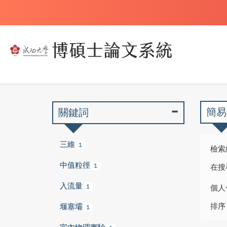
簡易
關鍵詞
三維
1
檢索
中值粒徑
1
在搜
入流量
1
個人
排序
堰塞壩
1