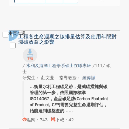
本頁全選
1
工程各生命週期之碳排量估算及使用年限對
減碳效益之影響
/
水利及海洋工程學系碩士在職專班
/111/ 碩
士
研究生： 莊文斐
指導教授：
羅偉誠
衡量水利工程碳足跡，是減碳措施與碳
管理的第一步，依照國際標準
ISO14067，產品碳足跡(Carbon Footprint
of Product, CFP)需要完整生命週期評估，
始能達到碳盤查的...
點閱：343
下載：42