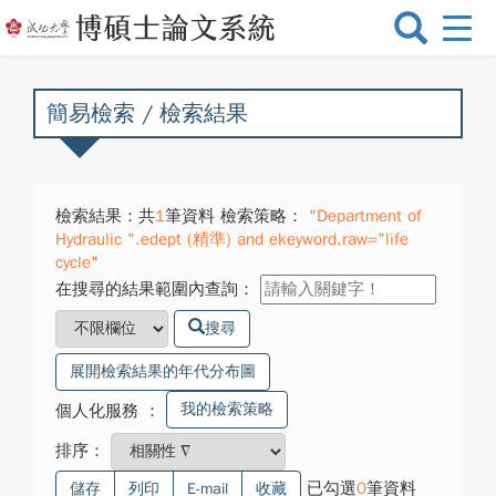
選
單
切
換
簡易檢索 / 檢索結果
檢索結果：共
1
筆資料 檢索策略：
"Department of
Hydraulic ".edept (精準) and ekeyword.raw="life
cycle"
在搜尋的結果範圍內查詢：
搜尋
展開檢索結果的年代分布圖
我的檢索策略
個人化服務
：
排序：
已勾選
0
筆資料
儲存
列印
E-mail
收藏