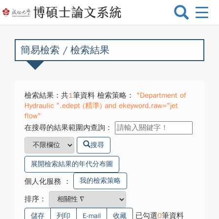
選
單
切
換
簡易檢索 / 檢索結果
檢索結果：共
1
筆資料 檢索策略：
"Department of
Hydraulic ".edept (精準) and ekeyword.raw="jet
flow"
在搜尋的結果範圍內查詢：
搜尋
展開檢索結果的年代分布圖
我的檢索策略
個人化服務
：
排序：
已勾選
0
筆資料
儲存
列印
E-mail
收藏