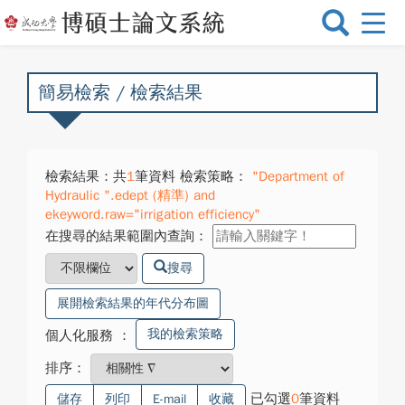
選
單
切
換
簡易檢索 / 檢索結果
檢索結果：共
1
筆資料 檢索策略：
"Department of
Hydraulic ".edept (精準) and
ekeyword.raw="irrigation efficiency"
在搜尋的結果範圍內查詢：
搜尋
展開檢索結果的年代分布圖
我的檢索策略
個人化服務
：
排序：
已勾選
0
筆資料
儲存
列印
E-mail
收藏