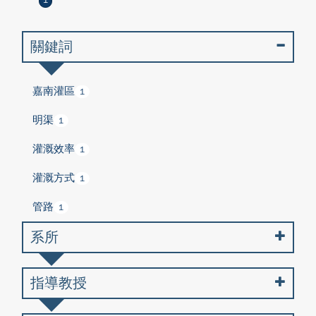
1
關鍵詞
嘉南灌區
1
明渠
1
灌溉效率
1
灌溉方式
1
管路
1
系所
指導教授