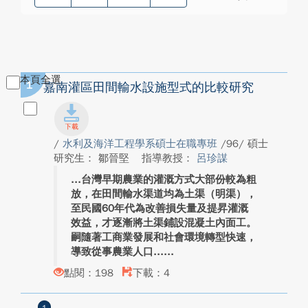
本頁全選
1
嘉南灌區田間輸水設施型式的比較研究
/
水利及海洋工程學系碩士在職專班
/96/ 碩士
研究生： 鄒晉堅
指導教授：
呂珍謀
台灣早期農業的灌溉方式大部份較為粗
放，在田間輸水渠道均為土渠（明渠），
至民國60年代為改善損失量及提昇灌溉
效益，才逐漸將土渠鋪設混凝土內面工。
嗣隨著工商業發展和社會環境轉型快速，
導致從事農業人口...
點閱：198
下載：4