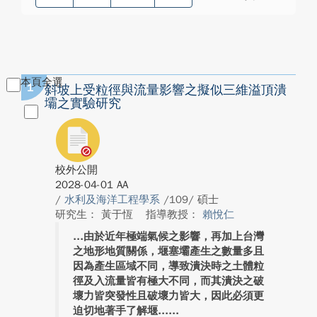
本頁全選
1
斜坡上受粒徑與流量影響之擬似三維溢頂潰
壩之實驗研究
校外公開
2028-04-01 AA
/
水利及海洋工程學系
/109/ 碩士
研究生： 黃于恆
指導教授：
賴悅仁
由於近年極端氣候之影響，再加上台灣
之地形地質關係，堰塞壩產生之數量多且
因為產生區域不同，導致潰決時之土體粒
徑及入流量皆有極大不同，而其潰決之破
壞力皆突發性且破壞力皆大，因此必須更
迫切地著手了解堰...