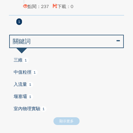
點閱：237
下載：0
1
關鍵詞
三維
1
中值粒徑
1
入流量
1
堰塞壩
1
室內物理實驗
1
顯示更多