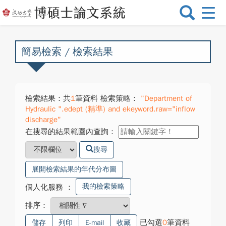
選
單
切
換
簡易檢索 / 檢索結果
檢索結果：共
1
筆資料 檢索策略：
"Department of
Hydraulic ".edept (精準) and ekeyword.raw="inflow
discharge"
在搜尋的結果範圍內查詢：
搜尋
展開檢索結果的年代分布圖
我的檢索策略
個人化服務
：
排序：
已勾選
0
筆資料
儲存
列印
E-mail
收藏