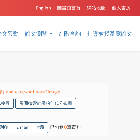
English
圖書館首頁
網站地圖
個人書房
論文異動
論文瀏覽
進階查詢
指導教授瀏覽論文
精準) and ekeyword.raw="image"
搜尋
展開檢索結果的年代分布圖
已勾選
0
筆資料
列印
E-mail
收藏