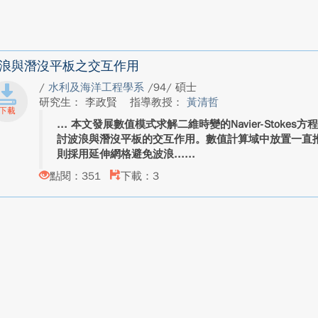
浪與潛沒平板之交互作用
/
水利及海洋工程學系
/94/ 碩士
研究生： 李政賢
指導教授：
黃清哲
本文發展數值模式求解二維時變的Navier-Stoke
討波浪與潛沒平板的交互作用。數值計算域中放置一直
則採用延伸網格避免波浪...
點閱：351
下載：3