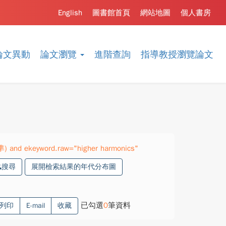
English
圖書館首頁
網站地圖
個人書房
論文異動
論文瀏覽
進階查詢
指導教授瀏覽論文
準) and ekeyword.raw="higher harmonics"
搜尋
展開檢索結果的年代分布圖
已勾選
0
筆資料
列印
E-mail
收藏