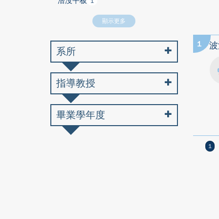
潛沒平板
1
顯示更多
1
波
系所
指導教授
畢業學年度
1