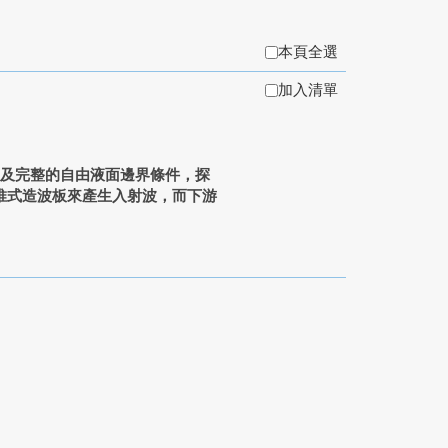
本頁全選
加入清單
s方程及完整的自由液面邊界條件，探
推式造波板來產生入射波，而下游