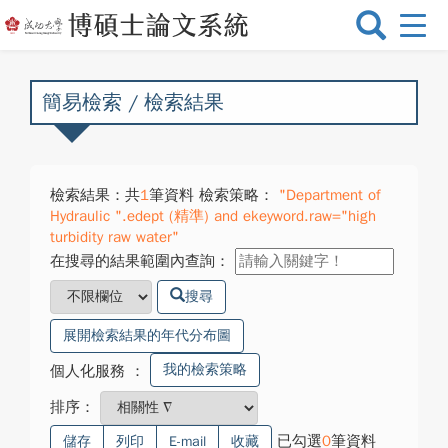
選
單
切
換
簡易檢索 / 檢索結果
檢索結果：共
1
筆資料 檢索策略：
"Department of
Hydraulic ".edept (精準) and ekeyword.raw="high
turbidity raw water"
在搜尋的結果範圍內查詢：
搜尋
展開檢索結果的年代分布圖
我的檢索策略
個人化服務
：
排序：
已勾選
0
筆資料
儲存
列印
E-mail
收藏