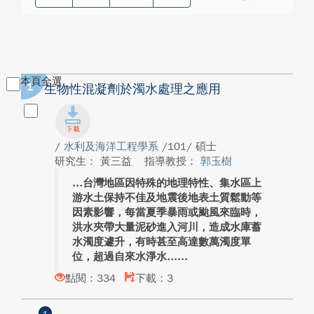
本頁全選
1
生物性混凝劑於濁水處理之應用
/
水利及海洋工程學系
/101/ 碩士
研究生： 黃三益
指導教授：
郭玉樹
台灣地區因特殊的地理特性、集水區上
游水土保持不佳及地震後地表土質鬆動等
因素影響，每當夏季暴雨或颱風來臨時，
洪水夾帶大量泥砂進入河川，造成水庫蓄
水濁度遽升，有時甚至高達數萬濁度單
位，超過自來水淨水...
點閱：334
下載：3