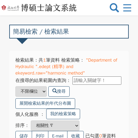
選
單
切
換
簡易檢索 / 檢索結果
檢索結果：共
1
筆資料 檢索策略：
"Department of
Hydraulic ".edept (精準) and
ekeyword.raw="harmonic method"
在搜尋的結果範圍內查詢：
搜尋
展開檢索結果的年代分布圖
我的檢索策略
個人化服務
：
排序：
已勾選
0
筆資料
儲存
列印
E-mail
收藏