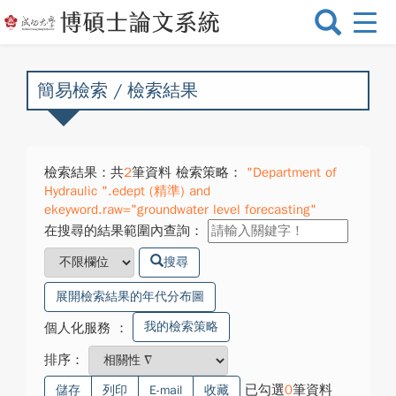
選
單
切
換
簡易檢索 / 檢索結果
檢索結果：共
2
筆資料 檢索策略：
"Department of
Hydraulic ".edept (精準) and
ekeyword.raw="groundwater level forecasting"
在搜尋的結果範圍內查詢：
搜尋
展開檢索結果的年代分布圖
我的檢索策略
個人化服務
：
排序：
已勾選
0
筆資料
儲存
列印
E-mail
收藏