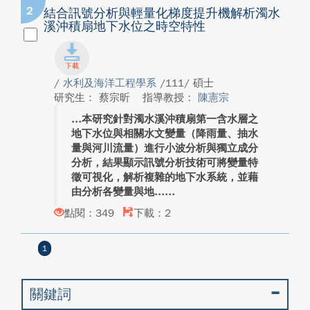
2
結合訊號分析與輕量化梯度提升機解析濁水
溪沖積扇地下水位之時空特性
/
水利及海洋工程學系
/111/ 碩士
研究生： 蔡宗昕
指導教授：
陳憲宗
本研究針對濁水溪沖積扇第一含水層之
地下水位與相關水文變量（降雨量、抽水
量與河川流量）進行小波分析與獨立成分
分析，結果顯示訊號分析技術可將變量特
徵可視化，解析複雜的地下水系統，並藉
由分析各變量與地...
點閱：349
下載：2
1
關鍵詞