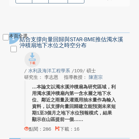
本頁全選
1
結合支撐向量回歸與STAR-BME推估濁水溪
沖積扇地下水位之時空分布
/
水利及海洋工程學系
/109/ 碩士
研究生： 李志恩
指導教授：
陳憲宗
本論文以濁水溪沖積扇為研究區域，利
用濁水溪沖積扇內第一含水層之地下水
位、鄰近之雨量及灌溉用抽水量作為輸入
資料，以支撐向量回歸建立能預測未來短
期1至3個月之地下水位預報模式，結果
顯示在山區提前一個...
點閱：286
下載：16