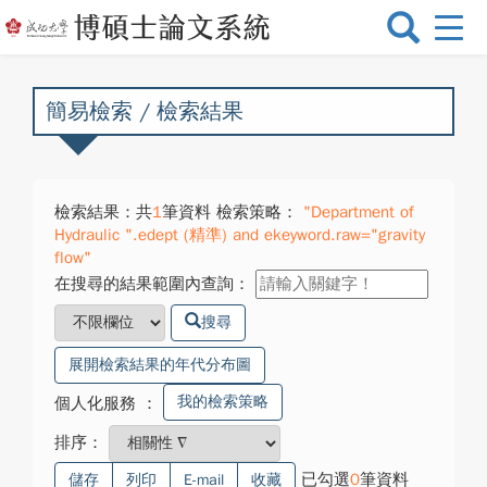
選
單
切
換
簡易檢索 / 檢索結果
檢索結果：共
1
筆資料 檢索策略：
"Department of
Hydraulic ".edept (精準) and ekeyword.raw="gravity
flow"
在搜尋的結果範圍內查詢：
搜尋
展開檢索結果的年代分布圖
我的檢索策略
個人化服務
：
排序：
已勾選
0
筆資料
儲存
列印
E-mail
收藏