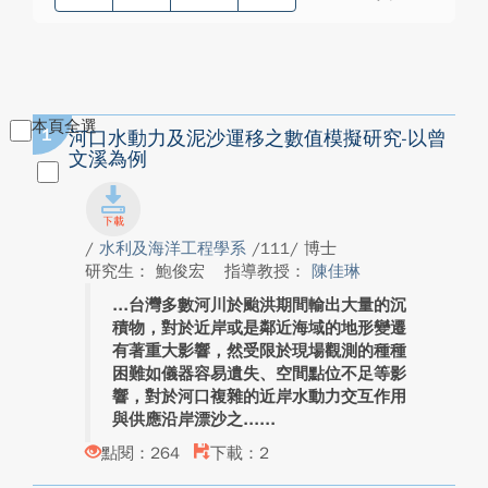
本頁全選
1
河口水動力及泥沙運移之數值模擬研究-以曾
文溪為例
/
水利及海洋工程學系
/111/ 博士
研究生： 鮑俊宏
指導教授：
陳佳琳
台灣多數河川於颱洪期間輸出大量的沉
積物，對於近岸或是鄰近海域的地形變遷
有著重大影響，然受限於現場觀測的種種
困難如儀器容易遺失、空間點位不足等影
響，對於河口複雜的近岸水動力交互作用
與供應沿岸漂沙之...
點閱：264
下載：2