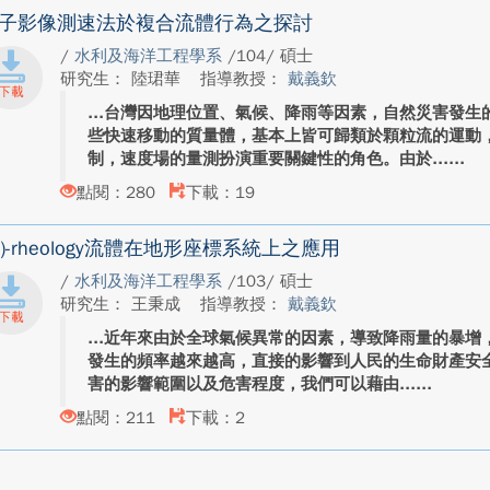
子影像測速法於複合流體行為之探討
/
水利及海洋工程學系
/104/ 碩士
研究生： 陸珺華
指導教授：
戴義欽
台灣因地理位置、氣候、降雨等因素，自然災害發生
些快速移動的質量體，基本上皆可歸類於顆粒流的運動
制，速度場的量測扮演重要關鍵性的角色。由於...
點閱：280
下載：19
(I)-rheology流體在地形座標系統上之應用
/
水利及海洋工程學系
/103/ 碩士
研究生： 王秉成
指導教授：
戴義欽
近年來由於全球氣候異常的因素，導致降雨量的暴增
發生的頻率越來越高，直接的影響到人民的生命財產安
害的影響範圍以及危害程度，我們可以藉由...
點閱：211
下載：2