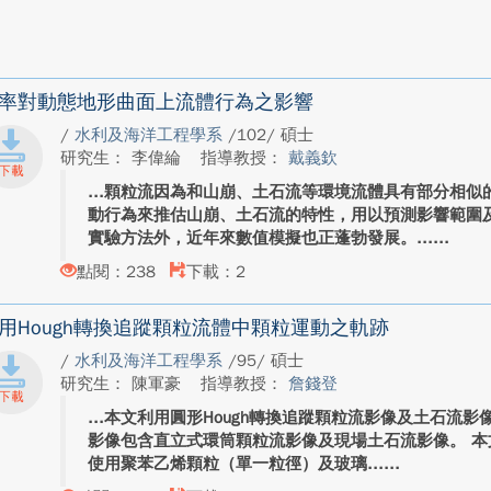
率對動態地形曲面上流體行為之影響
/
水利及海洋工程學系
/102/ 碩士
研究生： 李偉綸
指導教授：
戴義欽
顆粒流因為和山崩、土石流等環境流體具有部分相似
動行為來推估山崩、土石流的特性，用以預測影響範圍
實驗方法外，近年來數值模擬也正蓬勃發展。...
點閱：238
下載：2
用Hough轉換追蹤顆粒流體中顆粒運動之軌跡
/
水利及海洋工程學系
/95/ 碩士
研究生： 陳軍豪
指導教授：
詹錢登
本文利用圓形Hough轉換追蹤顆粒流影像及土石流
影像包含直立式環筒顆粒流影像及現場土石流影像。 
使用聚苯乙烯顆粒（單一粒徑）及玻璃...