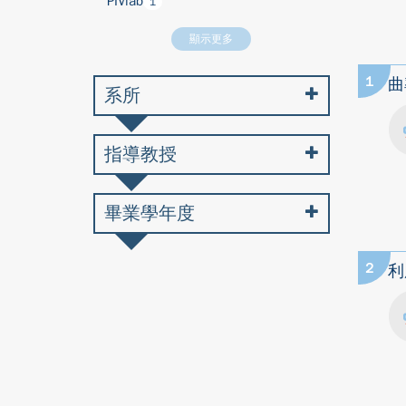
PIVlab
1
顯示更多
1
曲
系所
指導教授
畢業學年度
2
利