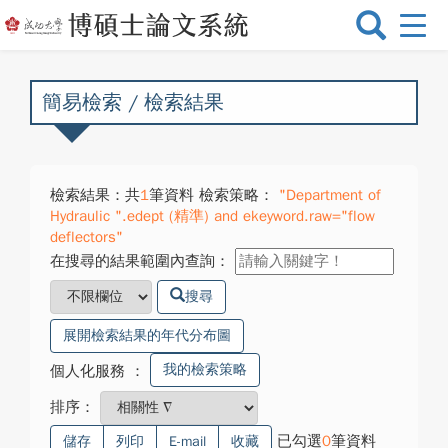
選
單
切
換
簡易檢索 / 檢索結果
檢索結果：共
1
筆資料 檢索策略：
"Department of
Hydraulic ".edept (精準) and ekeyword.raw="flow
deflectors"
在搜尋的結果範圍內查詢：
搜尋
展開檢索結果的年代分布圖
我的檢索策略
個人化服務
：
排序：
已勾選
0
筆資料
儲存
列印
E-mail
收藏