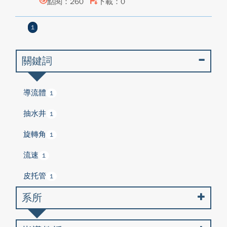
點閱：260
下載：0
1
關鍵詞
導流體
1
抽水井
1
旋轉角
1
流速
1
皮托管
1
系所