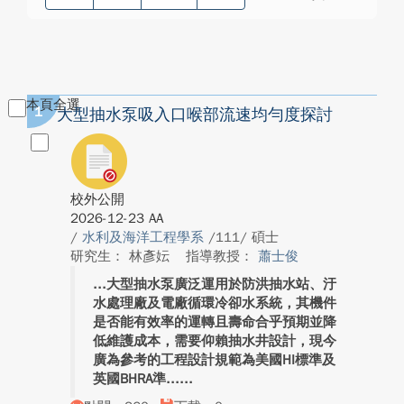
本頁全選
1
大型抽水泵吸入口喉部流速均勻度探討
校外公開
2026-12-23 AA
/
水利及海洋工程學系
/111/ 碩士
研究生： 林彥妘
指導教授：
蕭士俊
大型抽水泵廣泛運用於防洪抽水站、汙
水處理廠及電廠循環冷卻水系統，其機件
是否能有效率的運轉且壽命合乎預期並降
低維護成本，需要仰賴抽水井設計，現今
廣為參考的工程設計規範為美國HI標準及
英國BHRA準...