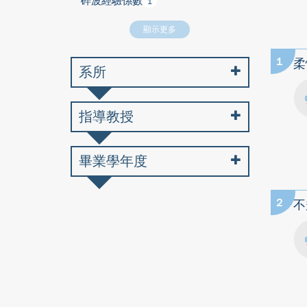
碎波經驗係數
1
顯示更多
1
柔
系所
指導教授
畢業學年度
2
不