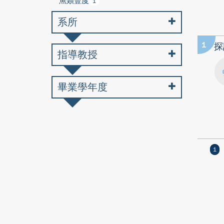
魚類豐度
1
系所
1
探
指導教授
畢業學年度
1