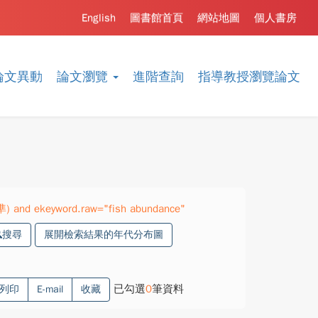
English
圖書館首頁
網站地圖
個人書房
論文異動
論文瀏覽
進階查詢
指導教授瀏覽論文
準) and ekeyword.raw="fish abundance"
搜尋
展開檢索結果的年代分布圖
已勾選
0
筆資料
列印
E-mail
收藏