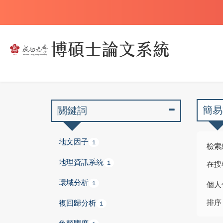
簡易
關鍵詞
地文因子
1
檢索
地理資訊系統
1
在搜
環域分析
1
個人
排序
複回歸分析
1