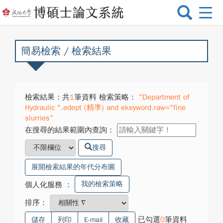
選
單
切
換
簡易檢索 / 檢索結果
檢索結果：共
1
筆資料 檢索策略：
"Department of
Hydraulic ".edept (精準) and ekeyword.raw="fine
slurries"
在搜尋的結果範圍內查詢：
搜尋
展開檢索結果的年代分布圖
我的檢索策略
個人化服務
：
排序：
已勾選
0
筆資料
儲存
列印
E-mail
收藏