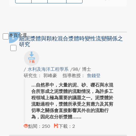
本頁全選
1
細泥漿體與顆粒混合漿體時變性流變關係之
研究
/
水利及海洋工程學系
/98/ 博士
研究生： 郭峰豪
指導教授：
詹錢登
自然界中，大量的泥、砂、礫石與水混
合所形成之泥漿體的流動情況，為許多工
程領域上極為重要的議題之一。泥漿體於
流動過程中，漿體所承受之剪應力及其剪
切率之關係會直接影響其外在的流動行
為，因此在分析漿體...
點閱：250
下載：2