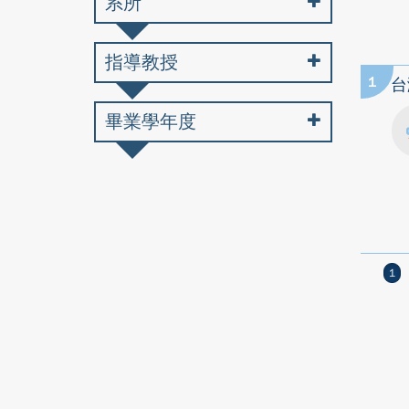
系所
指導教授
1
台
畢業學年度
1