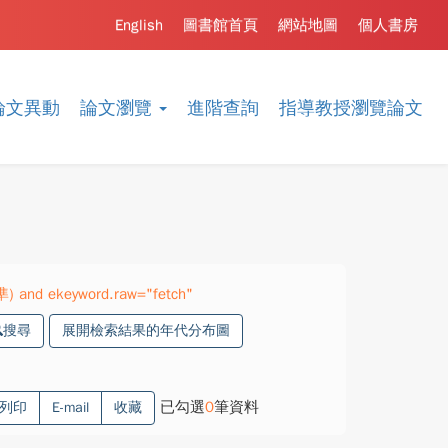
English
圖書館首頁
網站地圖
個人書房
論文異動
論文瀏覽
進階查詢
指導教授瀏覽論文
準) and ekeyword.raw="fetch"
搜尋
展開檢索結果的年代分布圖
已勾選
0
筆資料
列印
E-mail
收藏