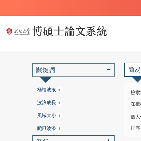
簡易
關鍵詞
極端波浪
1
檢索
波浪成長
1
在搜
風域大小
1
個人
排序
颱風波浪
1