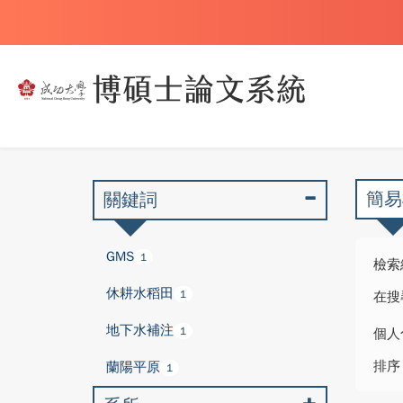
簡易
關鍵詞
GMS
1
檢索
休耕水稻田
1
在搜
地下水補注
1
個人
排序
蘭陽平原
1