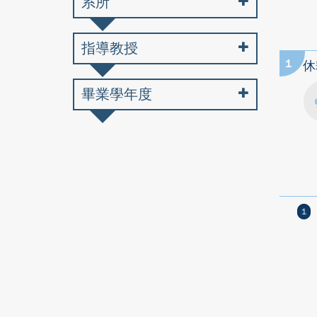
系所
指導教授
1
休
畢業學年度
1