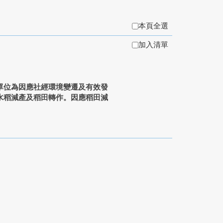
本頁全選
加入清單
單位為因應社經環境變遷及有效發
水稻減產及稻田轉作。因應稻田減