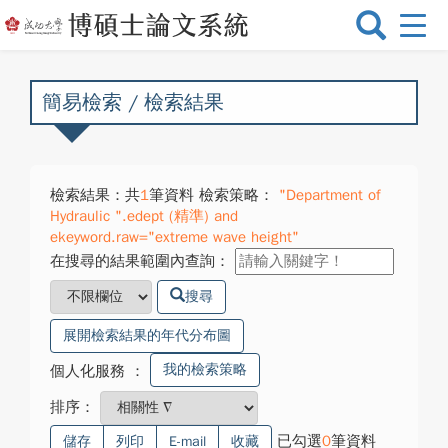
選
單
切
換
簡易檢索 / 檢索結果
檢索結果：共
1
筆資料 檢索策略：
"Department of
Hydraulic ".edept (精準) and
ekeyword.raw="extreme wave height"
在搜尋的結果範圍內查詢：
搜尋
展開檢索結果的年代分布圖
我的檢索策略
個人化服務
：
排序：
已勾選
0
筆資料
儲存
列印
E-mail
收藏