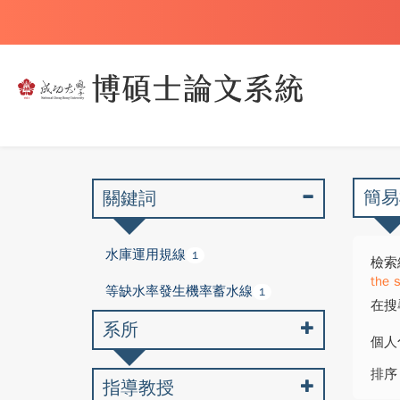
簡易
關鍵詞
水庫運用規線
1
檢索
the 
等缺水率發生機率蓄水線
1
在搜
系所
個人
排序
指導教授