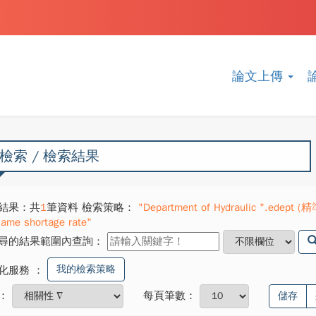
論文上傳
檢索 / 檢索結果
結果：共
1
筆資料 檢索策略：
"Department of Hydraulic ".edept (精準
same shortage rate"
尋的結果範圍內查詢：
我的檢索策略
化服務
：
：
每頁筆數：
儲存