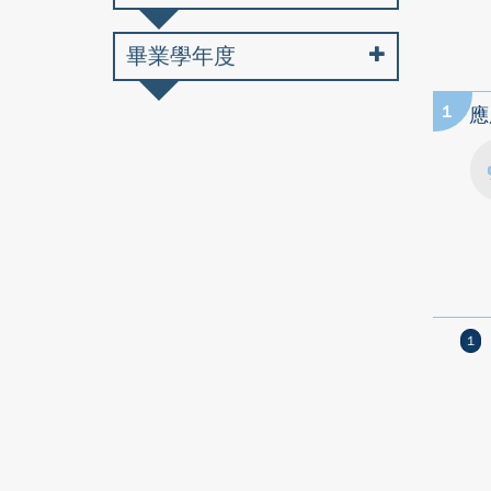
畢業學年度
1
應
1