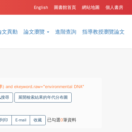
English
圖書館首頁
網站地圖
個人書房
論文異動
論文瀏覽
進階查詢
指導教授瀏覽論文
準) and ekeyword.raw="environmental DNA"
搜尋
展開檢索結果的年代分布圖
已勾選
0
筆資料
列印
E-mail
收藏