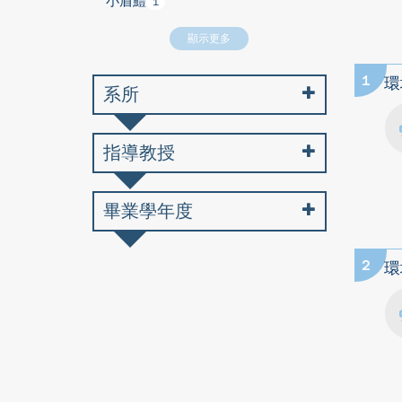
小盾鱧
1
顯示更多
1
環
系所
指導教授
畢業學年度
2
環