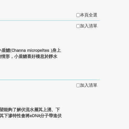
本頁全選
加入清單
nna micropeltes )身上
移動情形，小盾鱧喜好棲息於靜水
加入清單
希望能夠了解伏流水層其上湧、下
其下滲特性會將eDNA分子帶進伏