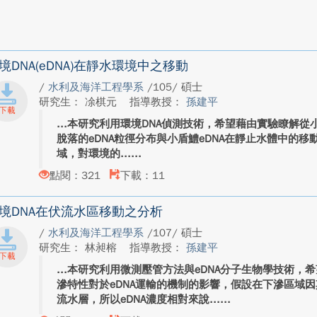
境DNA(eDNA)在靜水環境中之移動
/
水利及海洋工程學系
/105/ 碩士
研究生： 凃棋元
指導教授：
孫建平
本研究利用環境DNA偵測技術，希望藉由實驗瞭解從小盾鱧(Cha
脫落的eDNA粒徑分布與小盾鱧eDNA在靜止水體中的
域，對環境的...
點閱：321
下載：11
境DNA在伏流水區移動之分析
/
水利及海洋工程學系
/107/ 碩士
研究生： 林昶榕
指導教授：
孫建平
本研究利用微測壓管方法與eDNA分子生物學技術，
滲特性對於eDNA運輸的機制的影響，假設在下滲區域因
流水層，所以eDNA濃度相對來說...