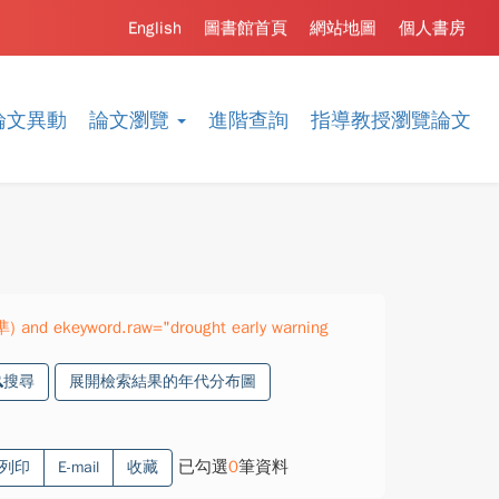
English
圖書館首頁
網站地圖
個人書房
論文異動
論文瀏覽
進階查詢
指導教授瀏覽論文
準) and ekeyword.raw="drought early warning
搜尋
展開檢索結果的年代分布圖
已勾選
0
筆資料
列印
E-mail
收藏