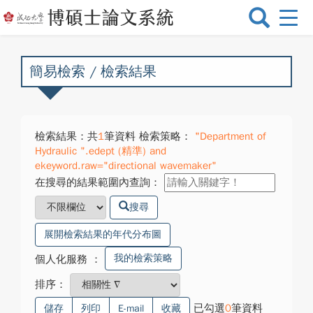
選
單
切
換
簡易檢索 / 檢索結果
檢索結果：共
1
筆資料 檢索策略：
"Department of
Hydraulic ".edept (精準) and
ekeyword.raw="directional wavemaker"
在搜尋的結果範圍內查詢：
搜尋
展開檢索結果的年代分布圖
我的檢索策略
個人化服務
：
排序：
已勾選
0
筆資料
儲存
列印
E-mail
收藏