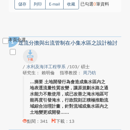
已勾選
0
筆資料
儲存
列印
E-mail
收藏
本頁全選
1
逕流分擔與出流管制在小集水區之設計檢討
/
水利及海洋工程學系
/103/ 碩士
研究生： 賴明倫
指導教授：
周乃昉
摘要 土地開發行為會造成集水區內之
地表逕流量性質改變，讓原規劃水路之通
水能力不敷使用，或已改善之淹水地區可
能再度引發淹水，行政院刻正積極推動流
域綜合治理計畫，針對流域或集水區內之
土地變更或開發...
點閱：341
下載：13