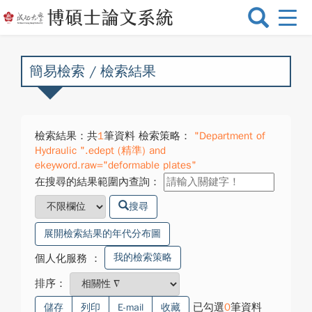
選
單
切
換
簡易檢索 / 檢索結果
檢索結果：共
1
筆資料 檢索策略：
"Department of
Hydraulic ".edept (精準) and
ekeyword.raw="deformable plates"
在搜尋的結果範圍內查詢：
搜尋
展開檢索結果的年代分布圖
我的檢索策略
個人化服務
：
排序：
已勾選
0
筆資料
儲存
列印
E-mail
收藏