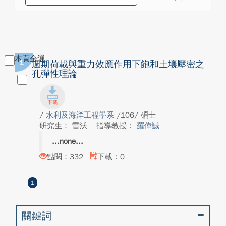
本頁全選
1
週期荷載與重力效應作用下飽和土壤壓密之
孔彈性理論
/
水利及海洋工程學系
/106/ 碩士
研究生： 雷沃
指導教授：
羅偉誠
none
點閱：332
下載：0
1
關鍵詞