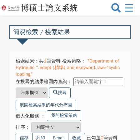
選
單
切
換
簡易檢索 / 檢索結果
檢索結果：共
1
筆資料 檢索策略：
"Department of
Hydraulic ".edept (精準) and ekeyword.raw="cyclic
loading"
在搜尋的結果範圍內查詢：
搜尋
展開檢索結果的年代分布圖
我的檢索策略
個人化服務
：
排序：
已勾選
0
筆資料
儲存
列印
E-mail
收藏