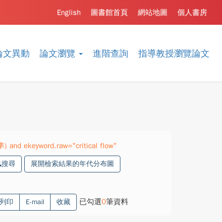
English
圖書館首頁
網站地圖
個人書房
論文異動
論文瀏覽
進階查詢
指導教授瀏覽論文
) and ekeyword.raw="critical flow"
搜尋
展開檢索結果的年代分布圖
已勾選
0
筆資料
列印
E-mail
收藏