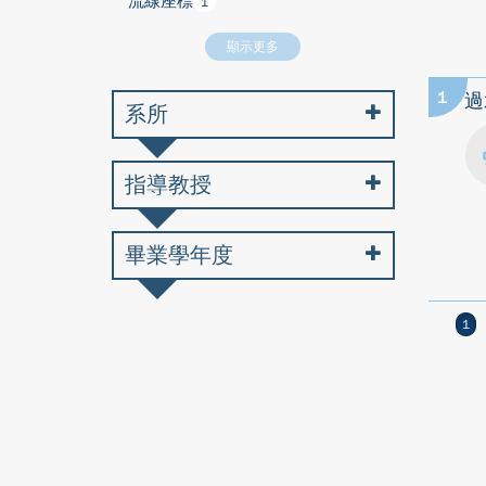
流線座標
1
顯示更多
1
過
系所
指導教授
畢業學年度
1