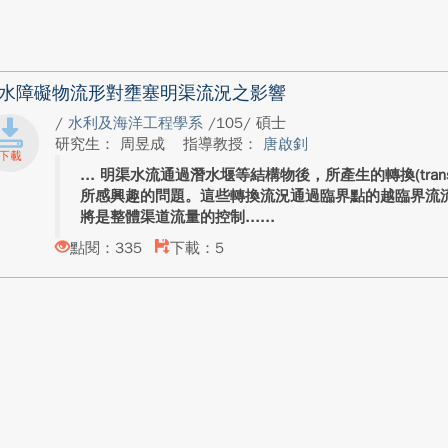
水障礙物流形對壅塞明渠流況之影響
/
水利及海洋工程學系
/105/ 碩士
研究生： 周昱成
指導教授：
唐啟釗
明渠水流通過潛水堰等結構物後，所產生的轉換(trans
所感興趣的問題。這些轉換流況通過臨界點的越臨界流
將是整體渠道流量的控制...
點閱：335
下載：5