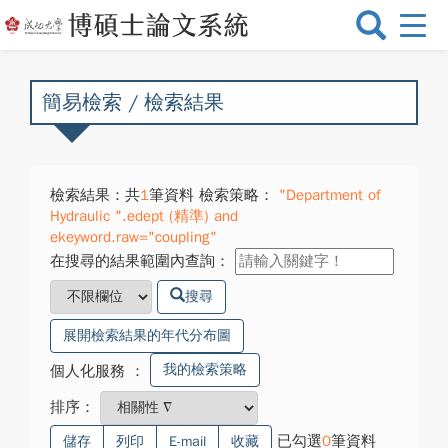
選
單
切
換
簡易檢索 / 檢索結果
檢索結果：共
1
筆資料 檢索策略：
"Department of
Hydraulic ".edept (精準) and
ekeyword.raw="coupling"
在搜尋的結果範圍內查詢：
搜尋
展開檢索結果的年代分布圖
我的檢索策略
個人化服務
：
排序：
已勾選
0
筆資料
儲存
列印
E-mail
收藏