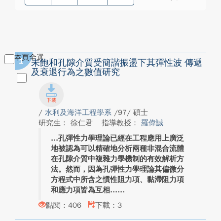
本頁全選
1
未飽和孔隙介質受簡諧振盪下其彈性波 傳遞
及衰退行為之數值研究
/
水利及海洋工程學系
/97/ 碩士
研究生： 徐仁君
指導教授：
羅偉誠
孔彈性力學理論已經在工程應用上廣泛
地被認為可以精確地分析兩種非混合流體
在孔隙介質中複雜力學機制的有效解析方
法。然而，因為孔彈性力學理論其偏微分
方程式中所含之慣性阻力項、黏滯阻力項
和應力項皆為互相...
點閱：406
下載：3