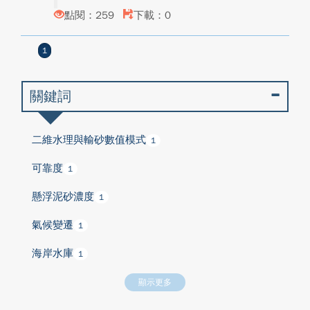
點閱：259
下載：0
1
關鍵詞
二維水理與輸砂數值模式
1
可靠度
1
懸浮泥砂濃度
1
氣候變遷
1
海岸水庫
1
顯示更多