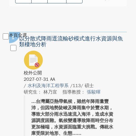
本頁全選
1
以分散式降雨逕流輸砂模式進行水資源與魚
類棲地分析
校外公開
2027-07-31 AA
/
水利及海洋工程學系
/113/ 碩士
研究生： 林乃宣
指導教授：
張駿暉
台灣屬亞熱帶氣候，雖然年降雨量豐
沛，但因地勢陡峻及降雨集中於豐水期，
導致大部分雨水迅速流入海洋，造成水資
源調度困難。氣候變遷導致降雨時空分布
更加極端，水資源面臨重大挑戰。傳統水
庫受限於地形、生態...