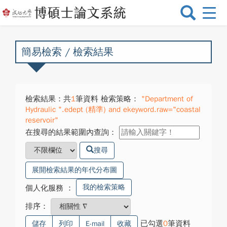
選
單
切
換
簡易檢索 / 檢索結果
檢索結果：共
1
筆資料 檢索策略：
"Department of
Hydraulic ".edept (精準) and ekeyword.raw="coastal
reservoir"
在搜尋的結果範圍內查詢：
搜尋
展開檢索結果的年代分布圖
我的檢索策略
個人化服務
：
排序：
已勾選
0
筆資料
儲存
列印
E-mail
收藏