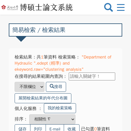
選
單
切
換
簡易檢索 / 檢索結果
檢索結果：共
1
筆資料 檢索策略：
"Department of
Hydraulic ".edept (精準) and
ekeyword.raw="clustering analysis"
在搜尋的結果範圍內查詢：
搜尋
展開檢索結果的年代分布圖
我的檢索策略
個人化服務
：
排序：
已勾選
0
筆資料
儲存
列印
E-mail
收藏