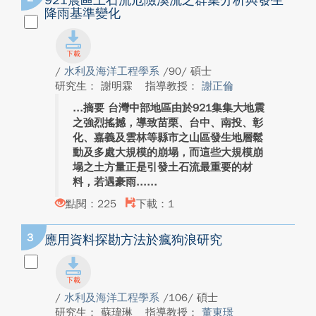
921震區土石流危險溪流之群集分析與發生
降雨基準變化
/
水利及海洋工程學系
/90/ 碩士
研究生： 謝明霖
指導教授：
謝正倫
摘要 台灣中部地區由於921集集大地震
之強烈搖撼，導致苗栗、台中、南投、彰
化、嘉義及雲林等縣市之山區發生地層鬆
動及多處大規模的崩塌，而這些大規模崩
塌之土方量正是引發土石流最重要的材
料，若遇豪雨...
點閱：225
下載：1
3
應用資料探勘方法於瘋狗浪研究
/
水利及海洋工程學系
/106/ 碩士
研究生： 蘇瑋琳
指導教授：
董東璟