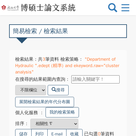
選
單
切
換
簡易檢索 / 檢索結果
檢索結果：共
3
筆資料 檢索策略：
"Department of
Hydraulic ".edept (精準) and ekeyword.raw="cluster
analysis"
在搜尋的結果範圍內查詢：
搜尋
展開檢索結果的年代分布圖
我的檢索策略
個人化服務
：
排序：
已勾選
0
筆資料
儲存
列印
E-mail
收藏