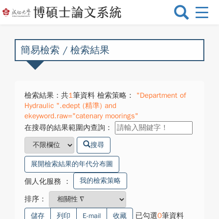
選
單
切
換
簡易檢索 / 檢索結果
檢索結果：共
1
筆資料 檢索策略：
"Department of
Hydraulic ".edept (精準) and
ekeyword.raw="catenary moorings"
在搜尋的結果範圍內查詢：
搜尋
展開檢索結果的年代分布圖
我的檢索策略
個人化服務
：
排序：
已勾選
0
筆資料
儲存
列印
E-mail
收藏