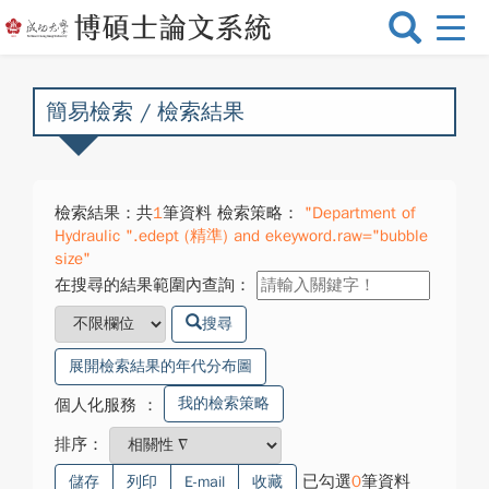
選
單
切
換
簡易檢索 / 檢索結果
檢索結果：共
1
筆資料 檢索策略：
"Department of
Hydraulic ".edept (精準) and ekeyword.raw="bubble
size"
在搜尋的結果範圍內查詢：
搜尋
展開檢索結果的年代分布圖
我的檢索策略
個人化服務
：
排序：
已勾選
0
筆資料
儲存
列印
E-mail
收藏