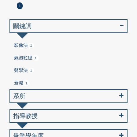
1
關鍵詞
影像法
1
氣泡粒徑
1
聲學法
1
衰減
1
系所
指導教授
畢業學年度