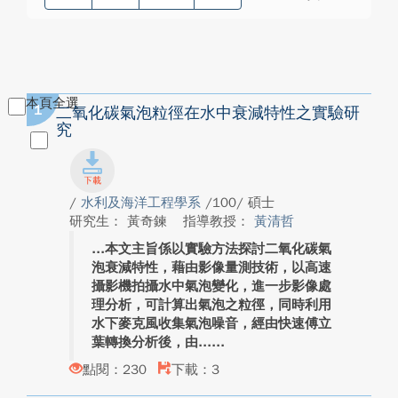
本頁全選
1
二氧化碳氣泡粒徑在水中衰減特性之實驗研
究
/
水利及海洋工程學系
/100/ 碩士
研究生： 黃奇鍊
指導教授：
黃清哲
本文主旨係以實驗方法探討二氧化碳氣
泡衰減特性，藉由影像量測技術，以高速
攝影機拍攝水中氣泡變化，進一步影像處
理分析，可計算出氣泡之粒徑，同時利用
水下麥克風收集氣泡噪音，經由快速傅立
葉轉換分析後，由...
點閱：230
下載：3