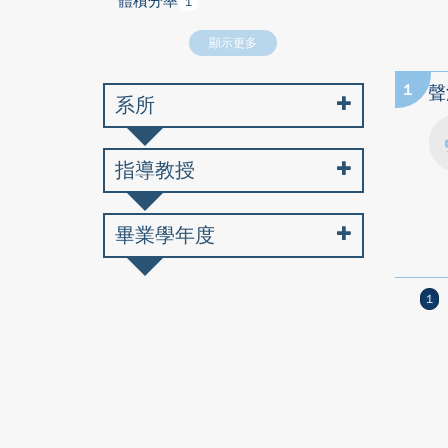
體積分率
1
顯示更多
1
聲
系所
指導教授
畢業學年度
1