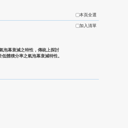
本頁全選
加入清單
過氣泡幕衰減之特性，傳統上探討
於低體積分率之氣泡幕衰減特性。