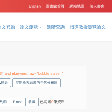
English
圖書館首頁
網站地圖
個人書房
論文異動
論文瀏覽
進階查詢
指導教授瀏覽論文
準) and ekeyword.raw="bubble screen"
搜尋
展開檢索結果的年代分布圖
已勾選
0
筆資料
列印
E-mail
收藏