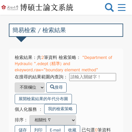
選
單
切
換
簡易檢索 / 檢索結果
檢索結果：共
2
筆資料 檢索策略：
"Department of
Hydraulic ".edept (精準) and
ekeyword.raw="boundary element method"
在搜尋的結果範圍內查詢：
搜尋
展開檢索結果的年代分布圖
我的檢索策略
個人化服務
：
排序：
已勾選
0
筆資料
儲存
列印
E-mail
收藏