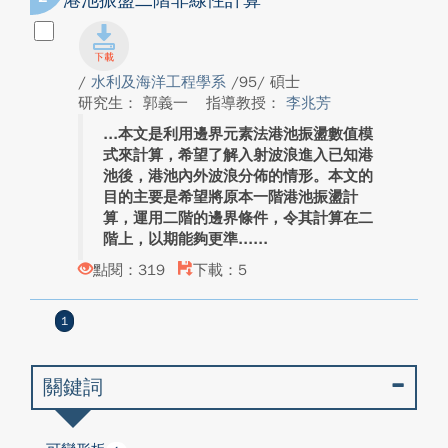
港池振盪二階非線性計算
/
水利及海洋工程學系
/95/ 碩士
研究生： 郭義一
指導教授：
李兆芳
本文是利用邊界元素法港池振盪數值模
式來計算，希望了解入射波浪進入已知港
池後，港池內外波浪分佈的情形。本文的
目的主要是希望將原本一階港池振盪計
算，運用二階的邊界條件，令其計算在二
階上，以期能夠更準...
點閱：319
下載：5
1
關鍵詞