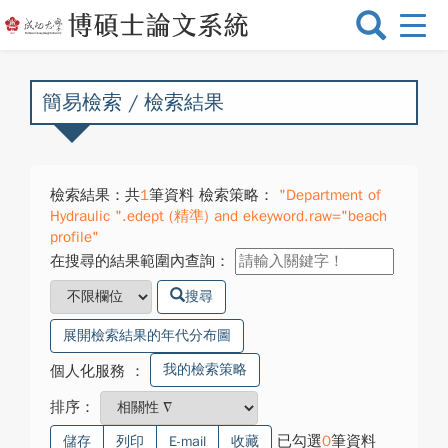
選
單
切
換
簡易檢索 / 檢索結果
檢索結果：共
1
筆資料 檢索策略：
"Department of
Hydraulic ".edept (精準) and ekeyword.raw="beach
profile"
在搜尋的結果範圍內查詢：
搜尋
展開檢索結果的年代分布圖
我的檢索策略
個人化服務
：
排序：
已勾選
0
筆資料
儲存
列印
E-mail
收藏