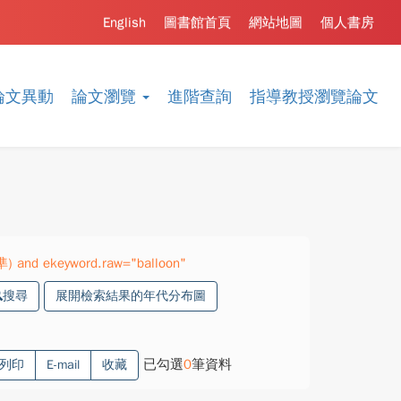
English
圖書館首頁
網站地圖
個人書房
論文異動
論文瀏覽
進階查詢
指導教授瀏覽論文
準) and ekeyword.raw="balloon"
搜尋
展開檢索結果的年代分布圖
已勾選
0
筆資料
列印
E-mail
收藏