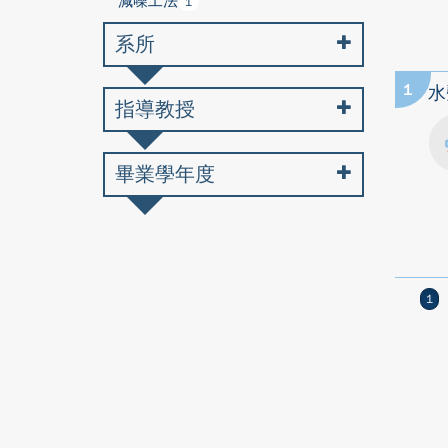
減噪工法
1
系所
1
水
指導教授
畢業學年度
1