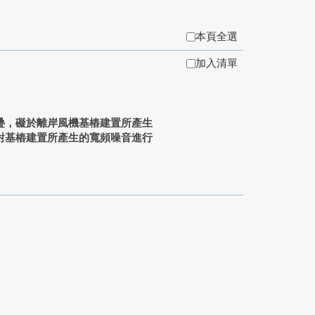
本頁全選
加入清單
疊，礙於離岸風機基樁建置所產生
對基樁建置所產生的寬頻噪音進行