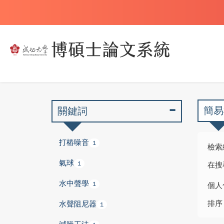
簡易
關鍵詞
打樁噪音
1
檢索
氣球
1
在搜
水中聲學
1
個人
排序
水聲阻尼器
1